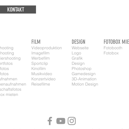
KONTAKT
FILM
DESIGN
FOTOBOX MIE
hooting
Videoproduktion
Webseite
Fotobooth
hooting
Imagefilm
Logo
Fotobox
iershooting
Werbefilm
Grafik
rtfotos
Sportclip
Design
fotos
Kinofilm
Photoshop
fotos
Musikvideo
Gamedesign
aufnahmen
Konzertvideo
3D-Animation
nenaufnahmen
Reisefilme
Motion Design
chaftsfotos
ox mieten