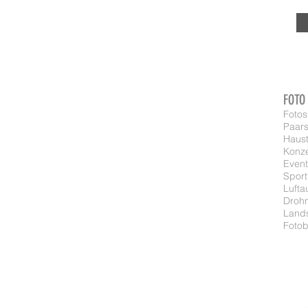
FOTO
Fotos
Paars
Haust
Konze
Event
Sport
Luft
Droh
Lands
Fotob